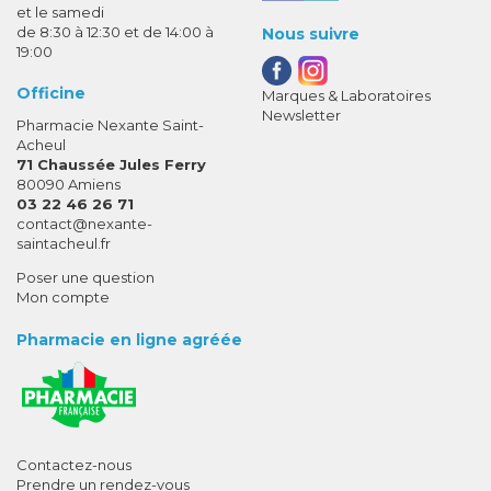
et le samedi
de 8:30 à 12:30 et de 14:00 à
Nous suivre
19:00
Officine
Marques & Laboratoires
Newsletter
Pharmacie Nexante Saint-
Acheul
71 Chaussée Jules Ferry
80090 Amiens
03 22 46 26 71
-
-
contact
@
nexante-
saintacheul.fr
Poser une question
Mon compte
Pharmacie en ligne agréée
Contactez-nous
Prendre un rendez-vous