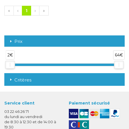
«
‹
1
›
»
Prix
2€
64€
Critères
Service client
Paiement sécurisé
03 22 46 26 71
du lundi au vendredi
de 8:30 à 12:30 et de 14:00 à
19:30