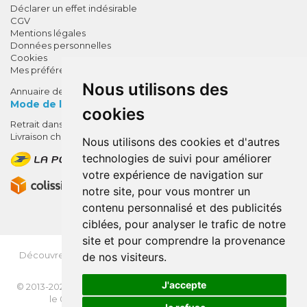
Déclarer un effet indésirable
CGV
Mentions légales
Données personnelles
Cookies
Mes préférences Cookies
Nous utilisons des
Annuaire des pharmacies
Mode de livraison
cookies
Retrait dans la pharmacie
10% de remise !
Livraison chez vous
Nous utilisons des cookies et d'autres
SUR VOTRE 1ÈRE COMMANDE*
technologies de suivi pour améliorer
AVEC LE CODE
votre expérience de navigation sur
BIENVENUE10
notre site, pour vous montrer un
contenu personnalisé et des publicités
* sans minimum d'achat , hors
ciblées, pour analyser le trafic de notre
médicaments et produits en offre,
site et pour comprendre la provenance
utilisez le code au moment de la
validation du panier afin que la
Découvrez
OrdoFlash.fr
(MonOrdo.fr)
: Un nouveau service
de nos visiteurs.
remise soit prise en compte.
de dépôt d’ordonnance en ligne.
J'accepte
© 2013-2026
NEXANTÉ
- Tous droits réservés - Page mise à jour
le 03/08/2026 -
Apotekisto, pharmacie en ligne