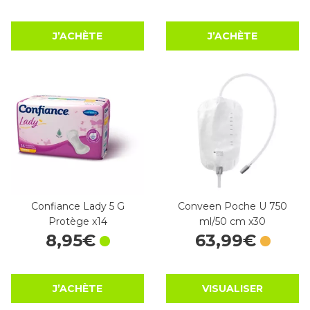
J’ACHÈTE
J’ACHÈTE
Confiance Lady 5 G
Conveen Poche U 750
Protège x14
ml/50 cm x30
8
,
95
€
63
,
99
€
J’ACHÈTE
VISUALISER