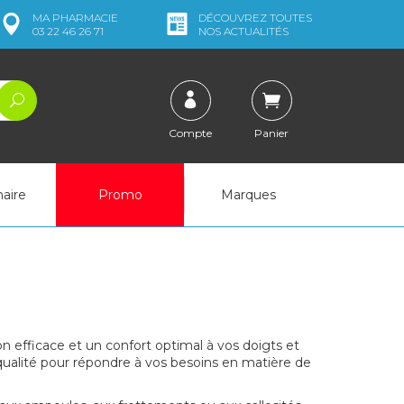
MA
PHARMACIE
DÉCOUVREZ
TOUTES
03 22 46 26 71
NOS ACTUALITÉS
Compte
Panier
naire
Promo
Marques
n efficace et un confort optimal à vos doigts et
qualité pour répondre à vos besoins en matière de