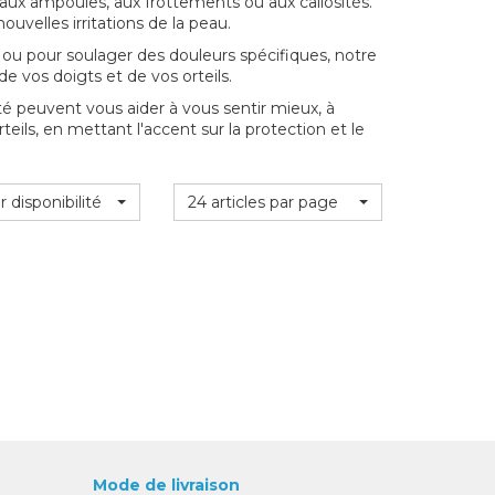
s aux ampoules, aux frottements ou aux callosités.
ouvelles irritations de la peau.
s, ou pour soulager des douleurs spécifiques, notre
e vos doigts et de vos orteils.
é peuvent vous aider à vous sentir mieux, à
teils, en mettant l'accent sur la protection et le
r disponibilité
24 articles par page
Mode de livraison