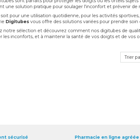
itubes sont parfaits pour protéger les doigts ou les orteils sujet
ent une solution pratique pour soulager l'inconfort et prévenir de n
soit pour une utilisation quotidienne, pour les activités sportive
rie
Digitubes
vous offre des solutions variées pour prendre soin d
z notre sélection et découvrez comment nos digitubes de qualit
 les inconforts, et à maintenir la santé de vos doigts et de vos or
.
Trier pa
nt sécurisé
Pharmacie en ligne agréée