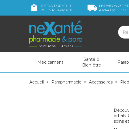
RETRAIT GRATUIT
LIVRAISON OFFE
2H
EN PHARMACIE
À PARTIR DE
59€
Santé &
Médicament
Para
Bien-être
Accueil
Parapharmacie
Accessoires
Pied
Découv
orteils
soins e