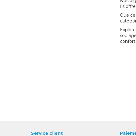
Nos dig
Ils offr
Que ce 
catégo
Explore
soulager
confort
Service client
Paieme