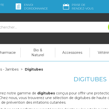
RTE
ENVOI
PRISE DE
D’ORDO
NNANCE
RENDEZ-VOUS
Bio &
pharmacie
Accessoires
Vétéri
Naturel
s - Jambes
Digitubes
DIGITUBES
rez notre gamme de
digitubes
conçus pour offrir une protectio
. Chez nous, vous trouverez une sélection de digitubes de haute 
t de prévention des irritations cutanées.