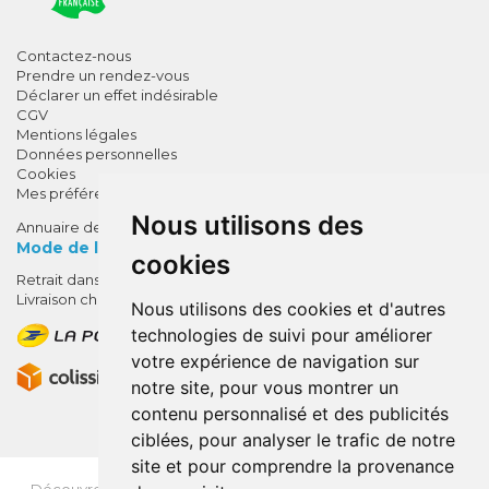
Contactez-nous
Prendre un rendez-vous
Déclarer un effet indésirable
CGV
Mentions légales
Données personnelles
Cookies
Mes préférences Cookies
Nous utilisons des
Annuaire des pharmacies
Mode de livraison
cookies
Retrait dans la pharmacie
10% de remise !
Livraison chez vous
Nous utilisons des cookies et d'autres
SUR VOTRE 1ÈRE COMMANDE*
technologies de suivi pour améliorer
AVEC LE CODE
votre expérience de navigation sur
BIENVENUE10
notre site, pour vous montrer un
contenu personnalisé et des publicités
* sans minimum d'achat , hors
ciblées, pour analyser le trafic de notre
médicaments et produits en offre,
site et pour comprendre la provenance
utilisez le code au moment de la
Découvrez
OrdoFlash.fr
(MonOrdo.fr)
: Un nouveau service