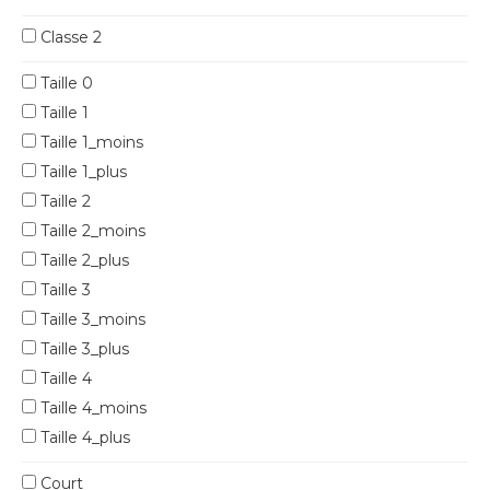
Classe 2
Taille 0
Taille 1
Taille 1_moins
Taille 1_plus
Taille 2
Taille 2_moins
Taille 2_plus
Taille 3
Taille 3_moins
Taille 3_plus
Taille 4
Taille 4_moins
Taille 4_plus
Court