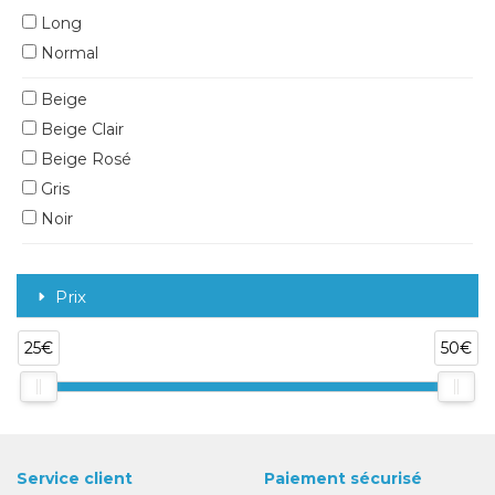
Long
Normal
Beige
Beige Clair
Beige Rosé
Gris
Noir
Prix
25€
50€
Service client
Paiement sécurisé