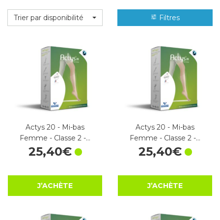
Trier par disponibilité
Filtres
Actys 20 - Mi-bas
Actys 20 - Mi-bas
Femme - Classe 2 -…
Femme - Classe 2 -…
25
,
40
€
25
,
40
€
J’ACHÈTE
J’ACHÈTE