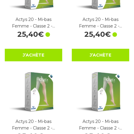
Actys 20 - Mi-bas
Actys 20 - Mi-bas
Femme - Classe 2 -…
Femme - Classe 2 -…
25
,
40
€
25
,
40
€
J’ACHÈTE
J’ACHÈTE
Actys 20 - Mi-bas
Actys 20 - Mi-bas
Femme - Classe 2 -…
Femme - Classe 2 -…