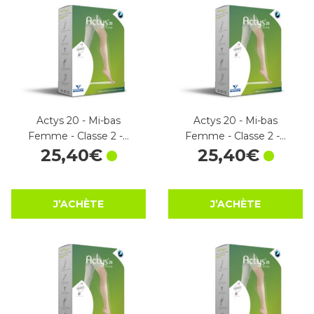
Actys 20 - Mi-bas
Actys 20 - Mi-bas
Femme - Classe 2 -…
Femme - Classe 2 -…
25
,
40
€
25
,
40
€
J’ACHÈTE
J’ACHÈTE