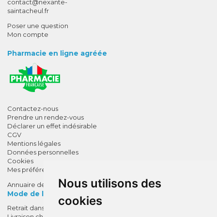
-
-
contact
@
nexante-
saintacheul.fr
Poser une question
Mon compte
Pharmacie en ligne agréée
Contactez-nous
Prendre un rendez-vous
Déclarer un effet indésirable
CGV
Mentions légales
Données personnelles
Cookies
Mes préférences Cookies
Nous utilisons des
Annuaire des pharmacies
Mode de livraison
cookies
Retrait dans la pharmacie
10% de remise !
Livraison chez vous