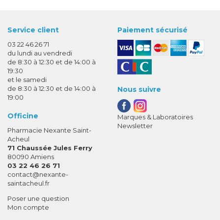
Service client
Paiement sécurisé
03 22 46 26 71
du lundi au vendredi
de 8:30 à 12:30 et de 14:00 à
19:30
et le samedi
de 8:30 à 12:30 et de 14:00 à
Nous suivre
19:00
Officine
Marques & Laboratoires
Newsletter
Pharmacie Nexante Saint-
Acheul
71 Chaussée Jules Ferry
80090 Amiens
03 22 46 26 71
-
-
contact
@
nexante-
saintacheul.fr
Poser une question
Mon compte