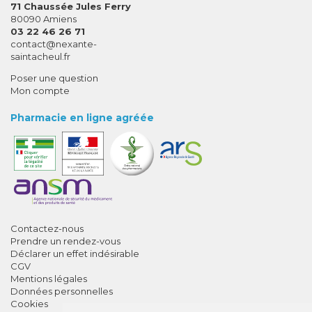
71 Chaussée Jules Ferry
80090 Amiens
03 22 46 26 71
-
-
contact
@
nexante-
saintacheul.fr
Poser une question
Mon compte
Pharmacie en ligne agréée
Contactez-nous
Prendre un rendez-vous
Déclarer un effet indésirable
CGV
Mentions légales
Données personnelles
Cookies