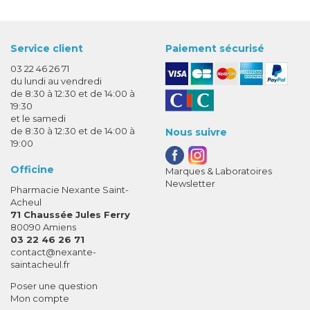
Service client
Paiement sécurisé
03 22 46 26 71
du lundi au vendredi
de 8:30 à 12:30 et de 14:00 à
19:30
et le samedi
de 8:30 à 12:30 et de 14:00 à
Nous suivre
19:00
Officine
Marques & Laboratoires
Newsletter
Pharmacie Nexante Saint-
Acheul
71 Chaussée Jules Ferry
80090 Amiens
03 22 46 26 71
-
-
contact
@
nexante-
saintacheul.fr
Poser une question
Mon compte