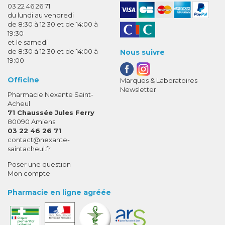
03 22 46 26 71
du lundi au vendredi
de 8:30 à 12:30 et de 14:00 à
19:30
et le samedi
de 8:30 à 12:30 et de 14:00 à
Nous suivre
19:00
Officine
Marques & Laboratoires
Newsletter
Pharmacie Nexante Saint-
Acheul
71 Chaussée Jules Ferry
80090 Amiens
03 22 46 26 71
-
-
contact
@
nexante-
saintacheul.fr
Poser une question
Mon compte
Pharmacie en ligne agréée