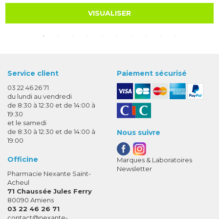
VISUALISER
Service client
Paiement sécurisé
03 22 46 26 71
du lundi au vendredi
de 8:30 à 12:30 et de 14:00 à
19:30
et le samedi
de 8:30 à 12:30 et de 14:00 à
Nous suivre
19:00
Officine
Marques & Laboratoires
Newsletter
Pharmacie Nexante Saint-
Acheul
71 Chaussée Jules Ferry
80090 Amiens
03 22 46 26 71
-
-
contact
@
nexante-