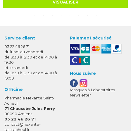
VISUALISER
Service client
Paiement sécurisé
03 22 46 26 71
du lundi au vendredi
de 8:30 à 12:30 et de 14:00 à
19:30
et le samedi
de 8:30 à 12:30 et de 14:00 à
Nous suivre
19:00
Officine
Marques & Laboratoires
Newsletter
Pharmacie Nexante Saint-
Acheul
71 Chaussée Jules Ferry
80090 Amiens
03 22 46 26 71
-
-
contact
@
nexante-
saintacheul.fr