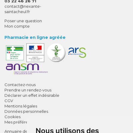
03 22 46 26 71
-
-
contact
@
nexante-
saintacheul.fr
Poser une question
Mon compte
Pharmacie en ligne agréée
Contactez-nous
Prendre un rendez-vous
Déclarer un effet indésirable
CGV
Mentions légales
Données personnelles
Cookies
Mes préférences Cookies
Nous utilisons des
Annuaire des pharmacies