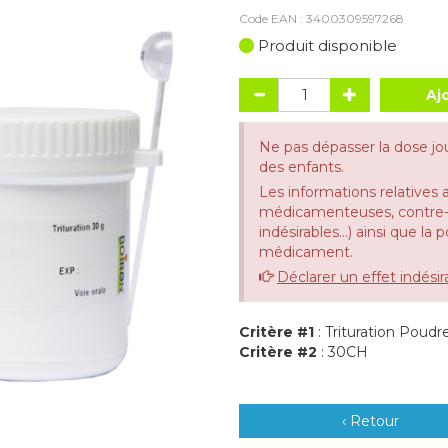
Code EAN :
3400309597268
Produit disponible
Aj
Ne pas dépasser la dose jo
des enfants.
Les informations relatives 
médicamenteuses, contre-in
indésirables...) ainsi que la
médicament.
Déclarer un effet indésir
Critère #1
: Trituration Poudr
Critère #2
: 30CH
‹ Retour