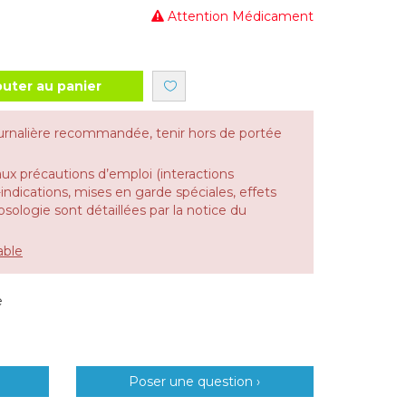
Attention Médicament
outer au panier
urnalière recommandée, tenir hors de portée
aux précautions d’emploi (interactions
dications, mises en garde spéciales, effets
 posologie sont détaillées par la notice du
able
e
Poser une question ›