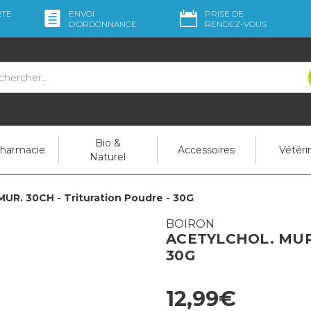
RTE
ENVOI
PRISE DE
D’ORDO
NNANCE
RENDEZ-VOUS
Bio &
pharmacie
Accessoires
Vétéri
Naturel
R. 30CH - Trituration Poudre - 30G
BOIRON
ACETYLCHOL. MUR. 
30G
12,99€