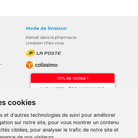
Mode de livraison
Retrait dans la pharmacie
Livraison chez vous
10% de remise !
SUR VOTRE 1ÈRE COMMANDE*
AVEC LE CODE
es cookies
BIENVENUE10
s et d'autres technologies de suivi pour améliorer
* sans minimum d'achat , hors
ation sur notre site, pour vous montrer un contenu
médicaments et produits en offre,
utilisez le code au moment de la
ités ciblées, pour analyser le trafic de notre site et
validation du panier afin que la remise
nance de nos visiteurs.