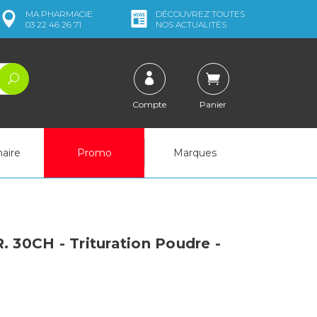
MA
PHARMACIE
DÉCOUVREZ
TOUTES
03 22 46 26 71
NOS ACTUALITÉS
Compte
Panier
naire
Promo
Marques
30CH - Trituration Poudre -