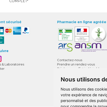
COMPLET*
nt sécurisé
Pharmacie en ligne agréée
uivre
Contactez-nous
 & Laboratoires
Prendre un rendez-vous
ter
Déclarer un effet indésirable
CGV
Mentions légales
Nous utilisons d
Données personnelles
Cookies
Nous utilisons des cookie
Mes préférences Cookies
votre expérience de navig
Annuaire des pharmacies
personnalisé et des public
pour comprendre la prove