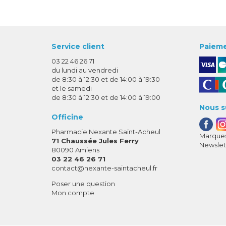
Service client
Paieme
03 22 46 26 71
du lundi au vendredi
de 8:30 à 12:30 et de 14:00 à 19:30
et le samedi
de 8:30 à 12:30 et de 14:00 à 19:00
Nous s
Officine
Pharmacie Nexante Saint-Acheul
Marques
71 Chaussée Jules Ferry
Newslet
80090 Amiens
03 22 46 26 71
-
-
contact
@
nexante-saintacheul.fr
Poser une question
Mon compte