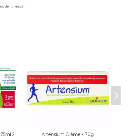
is de livraison.
75ml 2
Artensium Crème - 70g
Boiron 