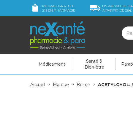
RETRAIT GRATUIT
LIVRAISON OFFE
2H
EN PHARMACIE
À PARTIR DE
59€
Santé &
Médicament
Para
Bien-être
Accueil
Marque
Boiron
ACETYLCHOL. MU