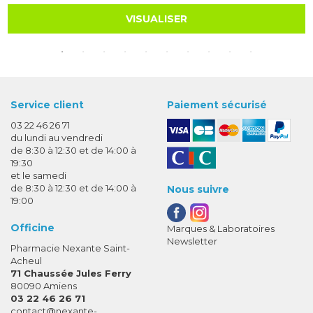
VISUALISER
Service client
Paiement sécurisé
03 22 46 26 71
du lundi au vendredi
de 8:30 à 12:30 et de 14:00 à
19:30
et le samedi
de 8:30 à 12:30 et de 14:00 à
Nous suivre
19:00
Officine
Marques & Laboratoires
Newsletter
Pharmacie Nexante Saint-
Acheul
71 Chaussée Jules Ferry
80090 Amiens
03 22 46 26 71
-
-
contact
@
nexante-