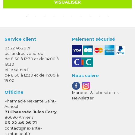
VISUALISER
Service client
Paiement sécurisé
03 22 46 26 71
du lundi au vendredi
de 8:30 à 12:30 et de 14:00 à
19:30
et le samedi
de 8:30 à 12:30 et de 14:00 à
Nous suivre
19:00
Officine
Marques & Laboratoires
Newsletter
Pharmacie Nexante Saint-
Acheul
71 Chaussée Jules Ferry
80090 Amiens
03 22 46 26 71
-
-
contact
@
nexante-
saintacheul.fr