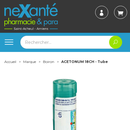
Accueil
Marque
Boiron
ACETONUM 18CH - Tube