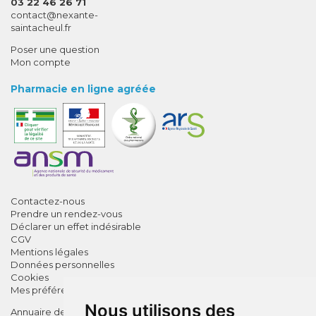
03 22 46 26 71
-
-
contact
@
nexante-
saintacheul.fr
Poser une question
Mon compte
Pharmacie en ligne agréée
Contactez-nous
Prendre un rendez-vous
Déclarer un effet indésirable
CGV
Mentions légales
Données personnelles
Cookies
Mes préférences Cookies
Nous utilisons des
Annuaire des pharmacies