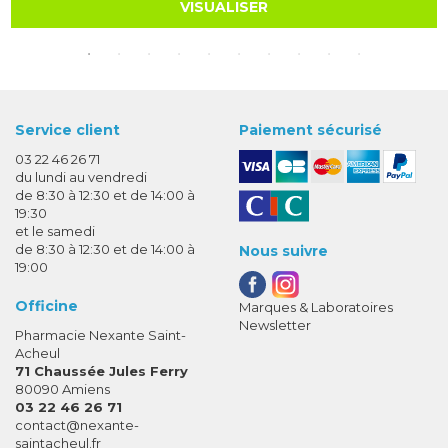
VISUALISER
Service client
Paiement sécurisé
03 22 46 26 71
du lundi au vendredi
de 8:30 à 12:30 et de 14:00 à
19:30
et le samedi
de 8:30 à 12:30 et de 14:00 à
Nous suivre
19:00
Officine
Marques & Laboratoires
Newsletter
Pharmacie Nexante Saint-
Acheul
71 Chaussée Jules Ferry
80090 Amiens
03 22 46 26 71
-
-
contact
@
nexante-
saintacheul.fr