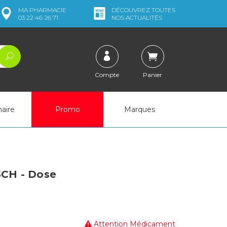
MA
PHARMACIE
DÉCOUVREZ
TOUTES
03 22 46 26 71
NOS ACTUALITÉS
Compte
Panier
naire
Promo
Marques
CH - Dose
Attention Médicament