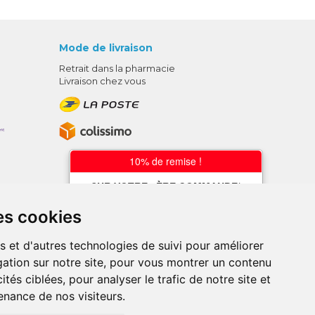
Mode de livraison
Retrait dans la pharmacie
Livraison chez vous
10% de remise !
SUR VOTRE 1ÈRE COMMANDE*
AVEC LE CODE
es cookies
BIENVENUE10
s et d'autres technologies de suivi pour améliorer
* sans minimum d'achat , hors
ation sur notre site, pour vous montrer un contenu
médicaments et produits en offre,
utilisez le code au moment de la
ités ciblées, pour analyser le trafic de notre site et
validation du panier afin que la remise
nance de nos visiteurs.
soit prise en compte.