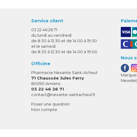
Service client
Paieme
03 22 46 26 71
du lundi au vendredi
de 8:30 à 12:30 et de 14:00 à 19:30
et le samedi
de 8:30 à 12:30 et de 14:00 à 19:00
Nous s
Officine
Pharmacie Nexante Saint-Acheul
Marques
71 Chaussée Jules Ferry
Newslet
80090 Amiens
03 22 46 26 71
-
-
contact
@
nexante-saintacheul.fr
Poser une question
Mon compte