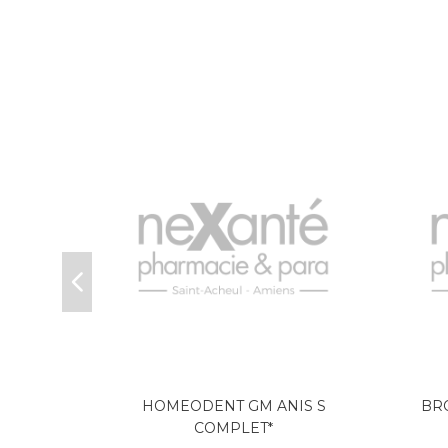
 70g
HOMEODENT GM ANIS S
BRO
COMPLET*