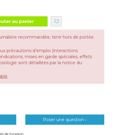
outer au panier
urnalière recommandée, tenir hors de portée
aux précautions d’emploi (interactions
dications, mises en garde spéciales, effets
 posologie sont détaillées par la notice du
able
Poser une question ›
is de livraison.