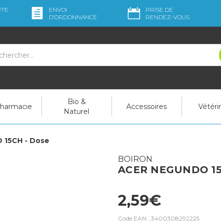
RTE
ENVOI
PRISE DE
D’ORDO
NNANCE
RENDEZ-VOUS
Bio &
pharmacie
Accessoires
Vétéri
Naturel
 15CH - Dose
BOIRON
ACER NEGUNDO 15
2,59€
Code EAN :
3400308292225