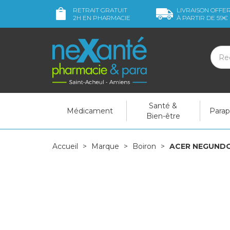
RETRAIT GRATUIT
LIVRAISON OFFE
2H
EN PHARMACIE
À PARTIR DE
59€
Santé &
Médicament
Para
Bien-être
Accueil
Marque
Boiron
ACER NEGUNDO