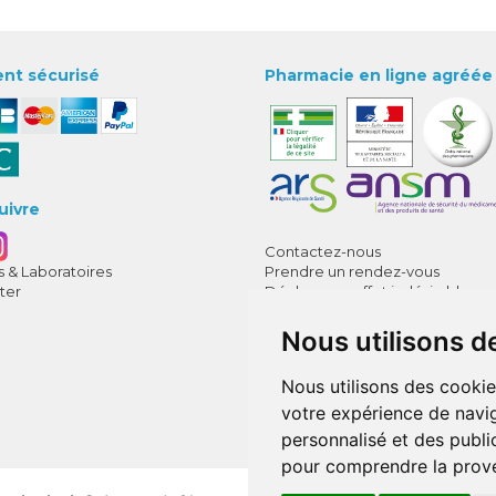
nt sécurisé
Pharmacie en ligne agréée
uivre
Contactez-nous
 & Laboratoires
Prendre un rendez-vous
ter
Déclarer un effet indésirable
CGV
Mentions légales
Nous utilisons d
Données personnelles
Cookies
Nous utilisons des cookie
Mes préférences Cookies
votre expérience de navig
Annuaire des pharmacies
personnalisé et des public
pour comprendre la prove