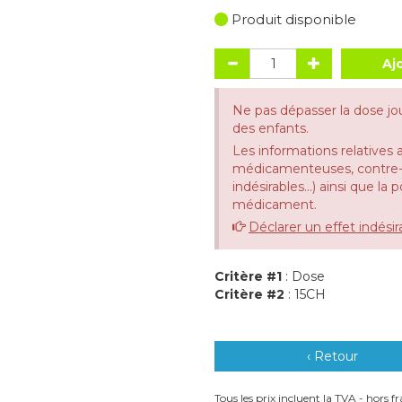
Produit disponible
Aj
Ne pas dépasser la dose jo
des enfants.
Les informations relatives 
médicamenteuses, contre-in
indésirables...) ainsi que la
médicament.
Déclarer un effet indésir
Critère #1
: Dose
Critère #2
: 15CH
‹ Retour
Tous les prix incluent la TVA - hors fra