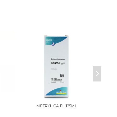
METRYL GA FL 125ML
HOME