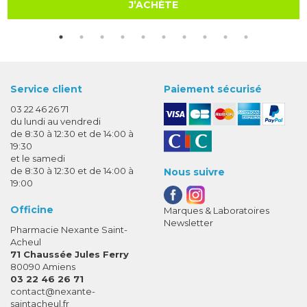
J’ACHÈTE
Service client
Paiement sécurisé
03 22 46 26 71
du lundi au vendredi
de 8:30 à 12:30 et de 14:00 à
19:30
et le samedi
de 8:30 à 12:30 et de 14:00 à
Nous suivre
19:00
Officine
Marques & Laboratoires
Newsletter
Pharmacie Nexante Saint-
Acheul
71 Chaussée Jules Ferry
80090 Amiens
03 22 46 26 71
-
-
contact
@
nexante-
saintacheul.fr