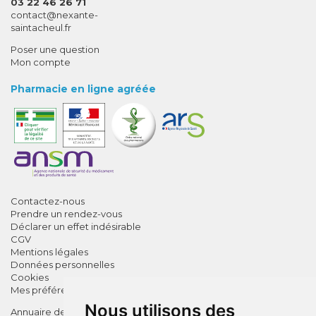
03 22 46 26 71
-
-
contact
@
nexante-
saintacheul.fr
Poser une question
Mon compte
Pharmacie en ligne agréée
Contactez-nous
Prendre un rendez-vous
Déclarer un effet indésirable
CGV
Mentions légales
Données personnelles
Cookies
Mes préférences Cookies
Nous utilisons des
Annuaire des pharmacies