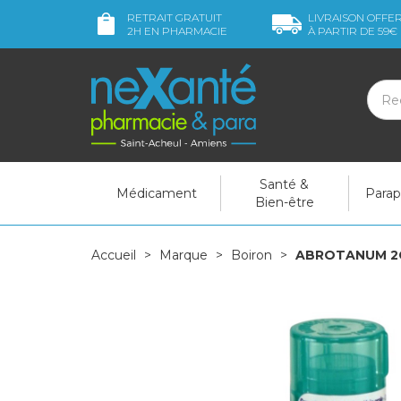
RETRAIT GRATUIT
LIVRAISON OFFE
2H
EN PHARMACIE
À PARTIR DE
59€
Santé &
Médicament
Para
Bien-être
Accueil
Marque
Boiron
ABROTANUM 2C