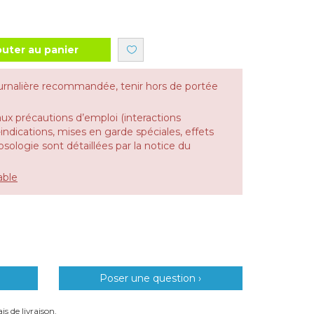
outer au panier
urnalière recommandée, tenir hors de portée
aux précautions d’emploi (interactions
dications, mises en garde spéciales, effets
 posologie sont détaillées par la notice du
able
Poser une question ›
is de livraison.