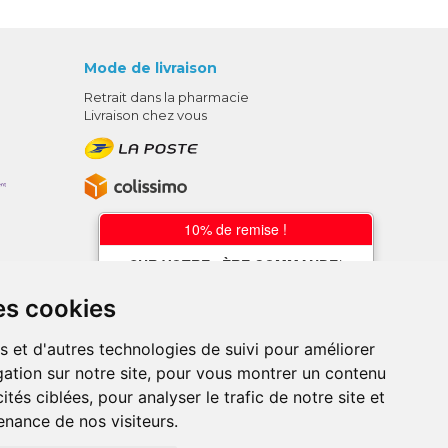
Mode de livraison
Retrait dans la pharmacie
Livraison chez vous
10% de remise !
SUR VOTRE 1ÈRE COMMANDE*
AVEC LE CODE
es cookies
BIENVENUE10
s et d'autres technologies de suivi pour améliorer
* sans minimum d'achat , hors
ation sur notre site, pour vous montrer un contenu
médicaments et produits en offre,
utilisez le code au moment de la
ités ciblées, pour analyser le trafic de notre site et
validation du panier afin que la remise
nance de nos visiteurs.
soit prise en compte.