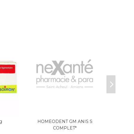
g
HOMEODENT GM ANIS S
PHYTO
COMPLET*