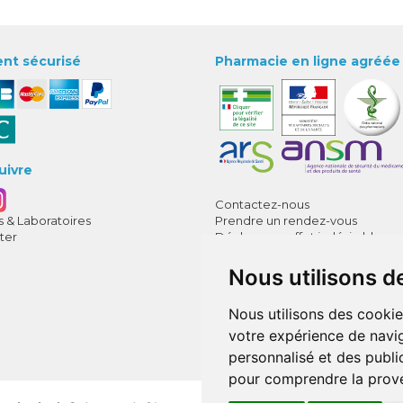
nt sécurisé
Pharmacie en ligne agréée
uivre
Contactez-nous
 & Laboratoires
Prendre un rendez-vous
ter
Déclarer un effet indésirable
CGV
Mentions légales
Nous utilisons d
Données personnelles
Cookies
Nous utilisons des cookie
Mes préférences Cookies
votre expérience de navig
Annuaire des pharmacies
personnalisé et des public
pour comprendre la prove