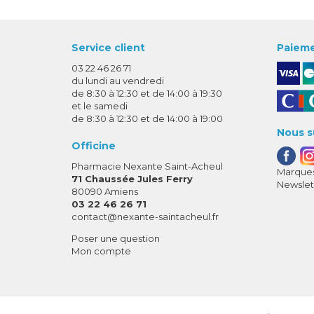
Service client
Paieme
03 22 46 26 71
du lundi au vendredi
de 8:30 à 12:30 et de 14:00 à 19:30
et le samedi
de 8:30 à 12:30 et de 14:00 à 19:00
Nous s
Officine
Pharmacie Nexante Saint-Acheul
Marques
71 Chaussée Jules Ferry
Newslet
80090 Amiens
03 22 46 26 71
-
-
contact
@
nexante-saintacheul.fr
Poser une question
Mon compte