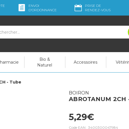
RTE
ENVOI
PRISE DE
D’ORDO
NNANCE
RENDEZ-VOUS
Bio &
pharmacie
Accessoires
Vétéri
Naturel
H - Tube
BOIRON
ABROTANUM 2CH -
5,29€
Code EAN :
3400300047984