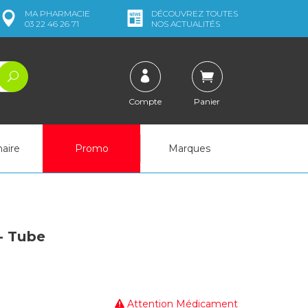
MA
PHARMACIE
DÉCOUVREZ
TOUTES
03 22 46 26 71
NOS ACTUALITÉS
Compte
Panier
naire
Promo
Marques
 Tube
Attention Médicament