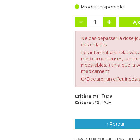
Produit disponible
Aj
Ne pas dépasser la dose jo
des enfants.
Les informations relatives 
médicamenteuses, contre-in
indésirables...) ainsi que la
médicament.
Déclarer un effet indésir
Critère #1
: Tube
Critère #2
: 2CH
‹ Retour
Tous les prix incluent la TVA - hors fra