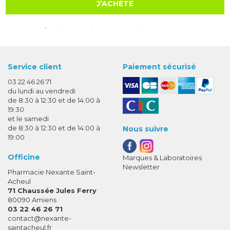
J’ACHÈTE
Service client
Paiement sécurisé
03 22 46 26 71
du lundi au vendredi
de 8:30 à 12:30 et de 14:00 à
19:30
et le samedi
de 8:30 à 12:30 et de 14:00 à
Nous suivre
19:00
Officine
Marques & Laboratoires
Newsletter
Pharmacie Nexante Saint-
Acheul
71 Chaussée Jules Ferry
80090 Amiens
03 22 46 26 71
-
-
contact
@
nexante-
saintacheul.fr