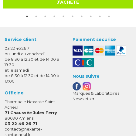
J’ACHÈTE
Service client
Paiement sécurisé
03 22 46 26 71
du lundi au vendredi
de 8:30 à 12:30 et de 14:00 à
19:30
et le samedi
de 8:30 à 12:30 et de 14:00 à
Nous suivre
19:00
Officine
Marques & Laboratoires
Newsletter
Pharmacie Nexante Saint-
Acheul
71 Chaussée Jules Ferry
80090 Amiens
03 22 46 26 71
-
-
contact
@
nexante-
saintacheul.fr