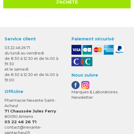
J’ACHÈTE
Service client
Paiement sécurisé
03 22 46 26 71
du lundi au vendredi
de 8:30 à 12:30 et de 14:00 à
19:30
et le samedi
de 8:30 à 12:30 et de 14:00 à
Nous suivre
19:00
Officine
Marques & Laboratoires
Newsletter
Pharmacie Nexante Saint-
Acheul
71 Chaussée Jules Ferry
80090 Amiens
03 22 46 26 71
-
-
contact
@
nexante-
saintacheul.fr