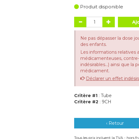
Produit disponible
Aj
Ne pas dépasser la dose jo
des enfants.
Les informations relatives 
médicamenteuses, contre-in
indésirables...) ainsi que la
médicament.
Déclarer un effet indésir
Critère #1
: Tube
Critère #2
: 9CH
‹ Retour
Tous les prix incluent la TVA - hors fra