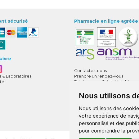
nt sécurisé
Pharmacie en ligne agréée
uivre
Contactez-nous
 & Laboratoires
Prendre un rendez-vous
ter
Déclarer un effet indésirable
CGV
Mentions légales
Nous utilisons d
Données personnelles
Cookies
Nous utilisons des cookie
Mes préférences Cookies
votre expérience de navig
Annuaire des pharmacies
personnalisé et des public
pour comprendre la prove