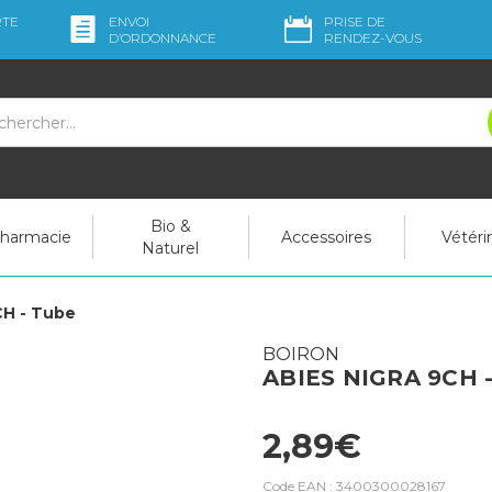
RTE
ENVOI
PRISE DE
D’ORDO
NNANCE
RENDEZ-VOUS
Bio &
pharmacie
Accessoires
Vétéri
Naturel
CH - Tube
BOIRON
ABIES NIGRA 9CH 
2,89€
Code EAN :
3400300028167