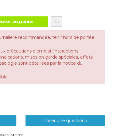
outer au panier
urnalière recommandée, tenir hors de portée
aux précautions d’emploi (interactions
dications, mises en garde spéciales, effets
 posologie sont détaillées par la notice du
able
Poser une question ›
is de livraison.