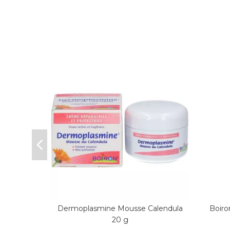
 80
Dermoplasmine Mousse Calendula
Boiro
20 g