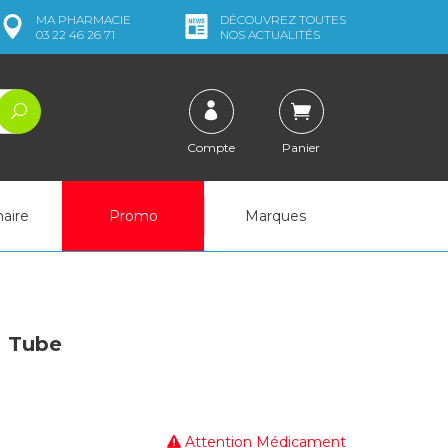
MA
PHARMACIE
DÉCOUVREZ
TOUTES
03 22 46 26 71
NOS ACTUALITÉS
Compte
Panier
naire
Promo
Marques
- Tube
Attention Médicament