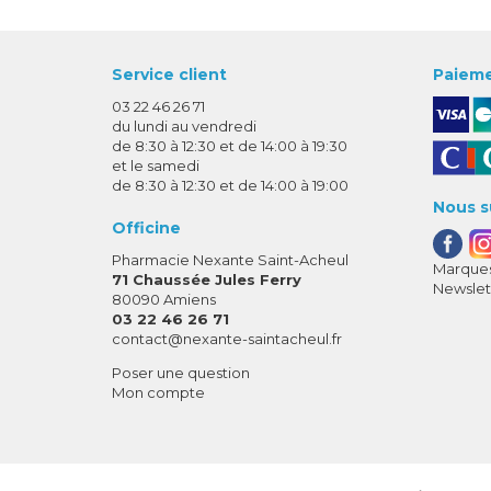
Service client
Paieme
03 22 46 26 71
du lundi au vendredi
de 8:30 à 12:30 et de 14:00 à 19:30
et le samedi
de 8:30 à 12:30 et de 14:00 à 19:00
Nous s
Officine
Pharmacie Nexante Saint-Acheul
Marques
71 Chaussée Jules Ferry
Newslet
80090 Amiens
03 22 46 26 71
-
-
contact
@
nexante-saintacheul.fr
Poser une question
Mon compte