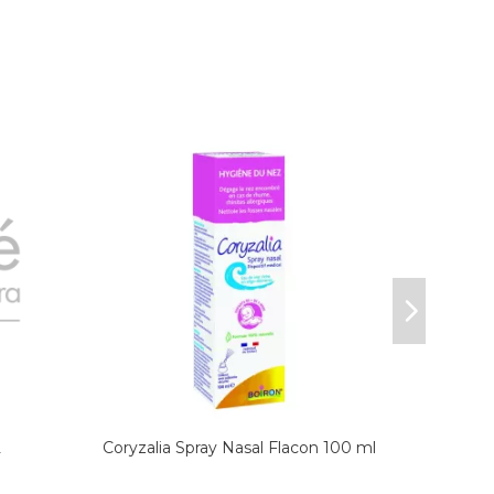
L
Coryzalia Spray Nasal Flacon 100 ml
HOMEO