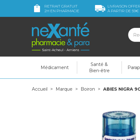
RETRAIT GRATUIT
LIVRAISON OFFE
2H
EN PHARMACIE
À PARTIR DE
59€
Santé &
Médicament
Para
Bien-être
Accueil
Marque
Boiron
ABIES NIGRA 9