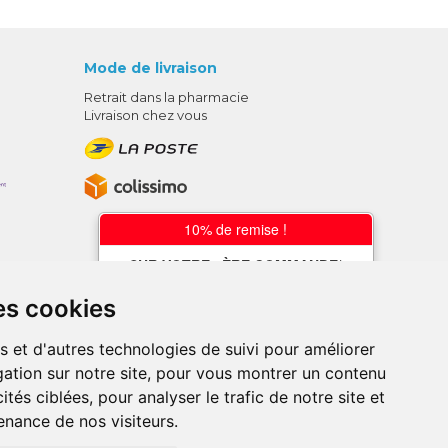
Mode de livraison
Retrait dans la pharmacie
Livraison chez vous
10% de remise !
SUR VOTRE 1ÈRE COMMANDE*
AVEC LE CODE
es cookies
BIENVENUE10
s et d'autres technologies de suivi pour améliorer
* sans minimum d'achat , hors
ation sur notre site, pour vous montrer un contenu
médicaments et produits en offre,
utilisez le code au moment de la
ités ciblées, pour analyser le trafic de notre site et
validation du panier afin que la remise
nance de nos visiteurs.
soit prise en compte.