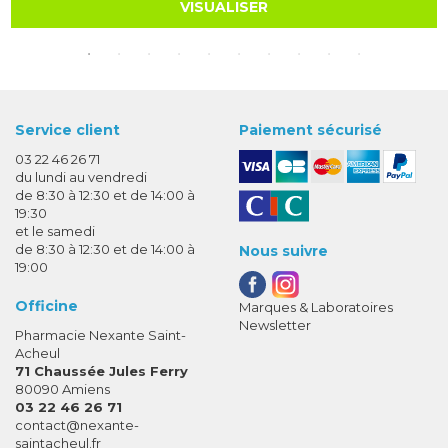
VISUALISER
Service client
Paiement sécurisé
03 22 46 26 71
du lundi au vendredi
de 8:30 à 12:30 et de 14:00 à
19:30
et le samedi
de 8:30 à 12:30 et de 14:00 à
Nous suivre
19:00
Officine
Marques & Laboratoires
Newsletter
Pharmacie Nexante Saint-
Acheul
71 Chaussée Jules Ferry
80090 Amiens
03 22 46 26 71
-
-
contact
@
nexante-
saintacheul.fr