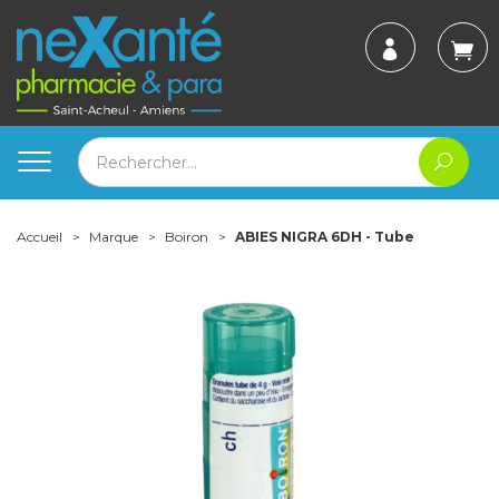
Accueil
Marque
Boiron
ABIES NIGRA 6DH - Tube