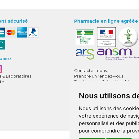
nt sécurisé
Pharmacie en ligne agréée
uivre
Contactez-nous
 & Laboratoires
Prendre un rendez-vous
ter
Déclarer un effet indésirable
CGV
Mentions légales
Nous utilisons d
Données personnelles
Cookies
Nous utilisons des cookie
Mes préférences Cookies
votre expérience de navig
Annuaire des pharmacies
personnalisé et des public
pour comprendre la prove