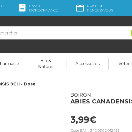
RTE
ENVOI
PRISE DE
D’ORDO
NNANCE
RENDEZ-VOUS
Bio &
pharmacie
Accessoires
Vétéri
Naturel
SIS 9CH - Dose
BOIRON
ABIES CANADENSIS
3,99€
Code EAN :
3400300012456