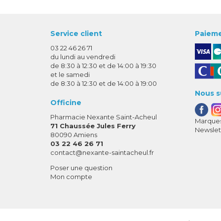
Service client
Paieme
03 22 46 26 71
du lundi au vendredi
de 8:30 à 12:30 et de 14:00 à 19:30
et le samedi
de 8:30 à 12:30 et de 14:00 à 19:00
Nous s
Officine
Pharmacie Nexante Saint-Acheul
Marques
71 Chaussée Jules Ferry
Newslet
80090 Amiens
03 22 46 26 71
-
-
contact
@
nexante-saintacheul.fr
Poser une question
Mon compte