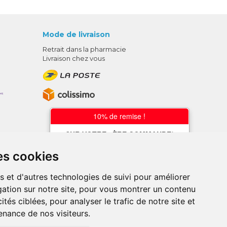
Mode de livraison
Retrait dans la pharmacie
Livraison chez vous
10% de remise !
SUR VOTRE 1ÈRE COMMANDE*
AVEC LE CODE
es cookies
BIENVENUE10
s et d'autres technologies de suivi pour améliorer
* sans minimum d'achat , hors
ation sur notre site, pour vous montrer un contenu
médicaments et produits en offre,
utilisez le code au moment de la
ités ciblées, pour analyser le trafic de notre site et
validation du panier afin que la remise
nance de nos visiteurs.
soit prise en compte.