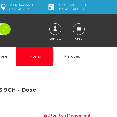
MA
PHARMACIE
DÉCOUVREZ
TOUTES
03 22 46 26 71
NOS ACTUALITÉS
Compte
Panier
naire
Promo
Marques
 9CH - Dose
Attention Médicament