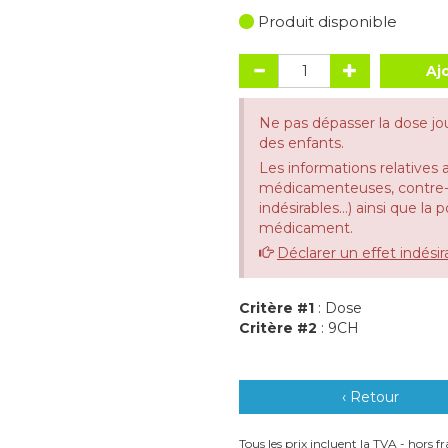
Produit disponible
Aj
Ne pas dépasser la dose jo
des enfants.
Les informations relatives 
médicamenteuses, contre-in
indésirables...) ainsi que la
médicament.
Déclarer un effet indésir
Critère #1
: Dose
Critère #2
: 9CH
‹ Retour
Tous les prix incluent la TVA - hors fra