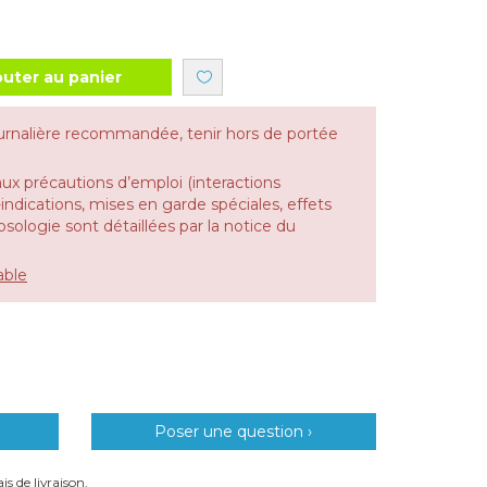
outer au panier
urnalière recommandée, tenir hors de portée
aux précautions d’emploi (interactions
dications, mises en garde spéciales, effets
 posologie sont détaillées par la notice du
able
Poser une question ›
is de livraison.