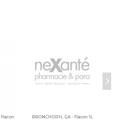
 Flacon
BRONCHORYL GA - Flacon 1L
Boiron 