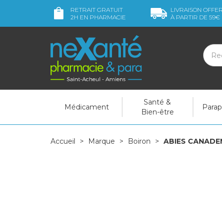
RETRAIT GRATUIT
LIVRAISON OFFE
2H
EN PHARMACIE
À PARTIR DE
59€
Santé &
Médicament
Para
Bien-être
Accueil
Marque
Boiron
ABIES CANADEN