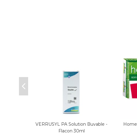
ORO S
VERRUSYL PA Solution Buvable -
Homeo
Flacon 30ml