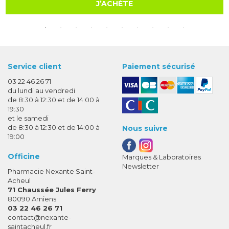
J’ACHÈTE
Service client
Paiement sécurisé
03 22 46 26 71
du lundi au vendredi
de 8:30 à 12:30 et de 14:00 à
19:30
et le samedi
de 8:30 à 12:30 et de 14:00 à
Nous suivre
19:00
Officine
Marques & Laboratoires
Newsletter
Pharmacie Nexante Saint-
Acheul
71 Chaussée Jules Ferry
80090 Amiens
03 22 46 26 71
-
-
contact
@
nexante-
saintacheul.fr