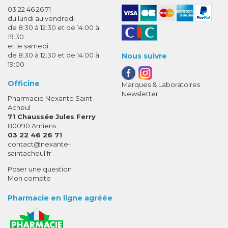
03 22 46 26 71
du lundi au vendredi
de 8:30 à 12:30 et de 14:00 à
19:30
et le samedi
de 8:30 à 12:30 et de 14:00 à
Nous suivre
19:00
Officine
Marques & Laboratoires
Newsletter
Pharmacie Nexante Saint-
Acheul
71 Chaussée Jules Ferry
80090 Amiens
03 22 46 26 71
-
-
contact
@
nexante-
saintacheul.fr
Poser une question
Mon compte
Pharmacie en ligne agréée