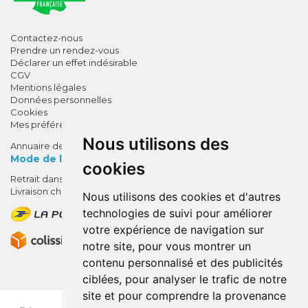
Contactez-nous
Prendre un rendez-vous
Déclarer un effet indésirable
CGV
Mentions légales
Données personnelles
Cookies
Mes préférences Cookies
Nous utilisons des
Annuaire des pharmacies
Mode de livraison
cookies
Retrait dans la pharmacie
10% de remise !
Livraison chez vous
Nous utilisons des cookies et d'autres
SUR VOTRE 1ÈRE COMMANDE*
technologies de suivi pour améliorer
AVEC LE CODE
votre expérience de navigation sur
BIENVENUE10
notre site, pour vous montrer un
contenu personnalisé et des publicités
* sans minimum d'achat , hors
ciblées, pour analyser le trafic de notre
médicaments et produits en offre,
site et pour comprendre la provenance
utilisez le code au moment de la