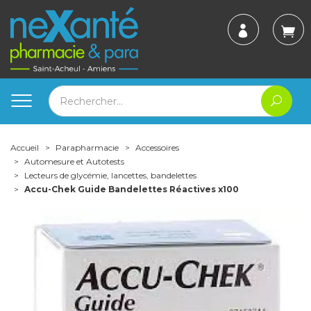
Accueil
Parapharmacie
Accessoires
Automesure et Autotests
Lecteurs de glycémie, lancettes, bandelettes
Accu-Chek Guide Bandelettes Réactives x100