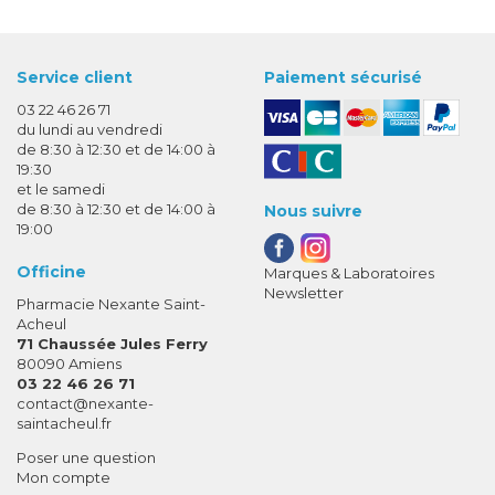
Service client
Paiement sécurisé
03 22 46 26 71
du lundi au vendredi
de 8:30 à 12:30 et de 14:00 à
19:30
et le samedi
de 8:30 à 12:30 et de 14:00 à
Nous suivre
19:00
Officine
Marques & Laboratoires
Newsletter
Pharmacie Nexante Saint-
Acheul
71 Chaussée Jules Ferry
80090 Amiens
03 22 46 26 71
-
-
contact
@
nexante-
saintacheul.fr
Poser une question
Mon compte