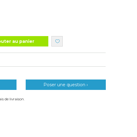
outer au panier
Poser une question ›
is de livraison.