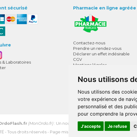
nt sécurisé
Pharmacie en ligne agréée
Contactez-nous
uivre
Prendre un rendez-vous
Déclarer un effet indésirable
CGV
 & Laboratoires
Mentions légales
ter
Données personnelles
Cookies
Nous utilisons d
Mes préférences Cookies
Annuaire des pharmacies
Nous utilisons des cookie
votre expérience de navig
personnalisé et des public
pour comprendre la prove
OrdoFlash.fr
(MonOrdo.fr)
: Un nouveau service de dépôt d’ordonnan
J'accepte
Je refuse
C
TÉ
- Tous droits réservés - Page mise à jour le 03/08/2026 -
Apotekisto