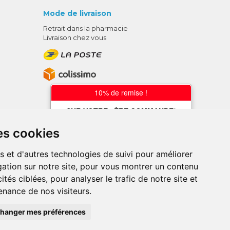
Mode de livraison
Retrait dans la pharmacie
Livraison chez vous
10% de remise !
SUR VOTRE 1ÈRE COMMANDE*
AVEC LE CODE
es cookies
BIENVENUE10
s et d'autres technologies de suivi pour améliorer
* sans minimum d'achat , hors
ation sur notre site, pour vous montrer un contenu
médicaments et produits en offre,
utilisez le code au moment de la
ités ciblées, pour analyser le trafic de notre site et
validation du panier afin que la remise
nance de nos visiteurs.
soit prise en compte.
ce en ligne.
hanger mes préférences
, pharmacie en ligne
VOTRE REMISE