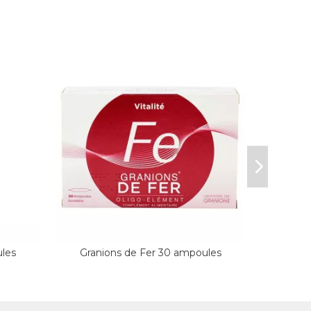
ules
Granions de Fer 30 ampoules
Coen