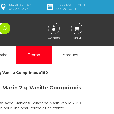
MA
PHARMACIE
DÉCOUVREZ
TOUTES
03 22 46 26 71
NOS ACTUALITÉS
Compte
Panier
naire
Promo
Marques
g Vanille Comprimés x180
 Marin 2 g Vanille Comprimés
se avec Granions Collagène Marin Vanille x180.
n pour une peau ferme et éclatante.