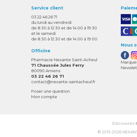
Service client
Paieme
03 22 46 26 71
du lundi au vendredi
de 8:30 à 12:30 et de 14:00 à 19:30
et le samedi
de 8:30 à 12:30 et de 14:00 à 19:00
Nous s
Officine
Pharmacie Nexante Saint-Acheul
Marques
71 Chaussée Jules Ferry
Newslet
80090 Amiens
03 22 46 26 71
-
-
contact
@
nexante-saintacheul.fr
Poser une question
Mon compte
Découvrez
© 2013-2026
NEXAN