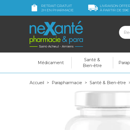
RETRAIT GRATUIT
LIVRAISON OFFE
2H
EN PHARMACIE
À PARTIR DE
59€
Santé &
Médicament
Para
Bien-être
Accueil
Parapharmacie
Santé & Bien-être