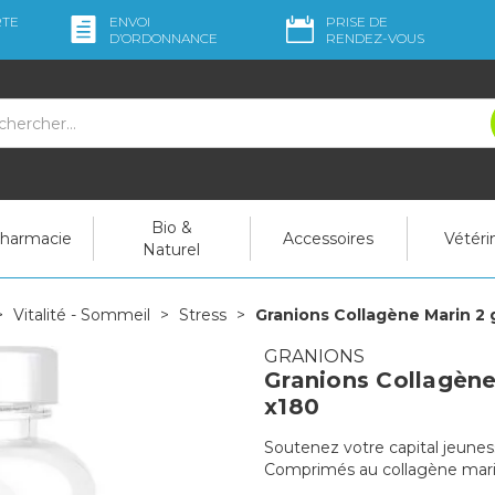
RTE
ENVOI
PRISE DE
D’ORDO
NNANCE
RENDEZ-VOUS
Bio &
pharmacie
Accessoires
Vétéri
Naturel
Vitalité - Sommeil
Stress
Granions Collagène Marin 2 
GRANIONS
Granions Collagène
x180
Soutenez votre capital jeunes
Comprimés au collagène mari