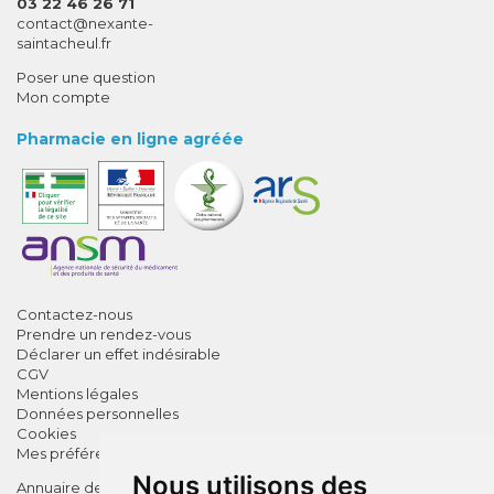
03 22 46 26 71
-
-
contact
@
nexante-
saintacheul.fr
Poser une question
Mon compte
Pharmacie en ligne agréée
Contactez-nous
Prendre un rendez-vous
Déclarer un effet indésirable
CGV
Mentions légales
Données personnelles
Cookies
Mes préférences Cookies
Nous utilisons des
Annuaire des pharmacies