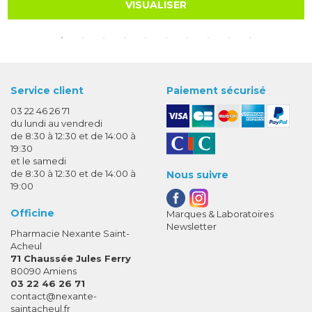
VISUALISER
Service client
Paiement sécurisé
03 22 46 26 71
du lundi au vendredi
de 8:30 à 12:30 et de 14:00 à
19:30
et le samedi
de 8:30 à 12:30 et de 14:00 à
Nous suivre
19:00
Officine
Marques & Laboratoires
Newsletter
Pharmacie Nexante Saint-
Acheul
71 Chaussée Jules Ferry
80090 Amiens
03 22 46 26 71
-
-
contact
@
nexante-
saintacheul.fr