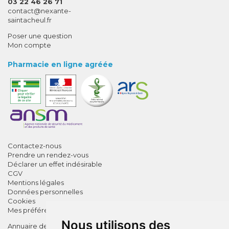
03 22 46 26 71
-
-
contact
@
nexante-
saintacheul.fr
Poser une question
Mon compte
Pharmacie en ligne agréée
Contactez-nous
Prendre un rendez-vous
Déclarer un effet indésirable
CGV
Mentions légales
Données personnelles
Cookies
Mes préférences Cookies
Nous utilisons des
Annuaire des pharmacies