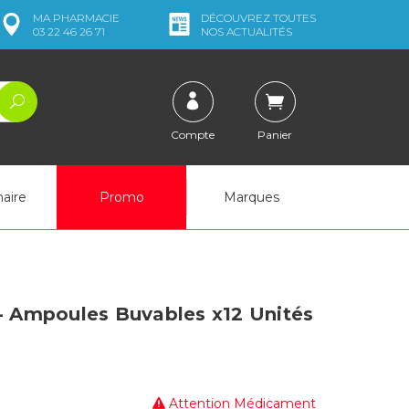
MA
PHARMACIE
DÉCOUVREZ
TOUTES
03 22 46 26 71
NOS ACTUALITÉS
Compte
Panier
naire
Promo
Marques
Ampoules Buvables x12 Unités
Attention Médicament