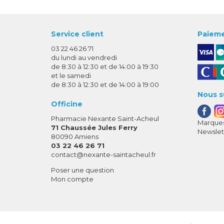
Service client
Paieme
03 22 46 26 71
du lundi au vendredi
de 8:30 à 12:30 et de 14:00 à 19:30
et le samedi
de 8:30 à 12:30 et de 14:00 à 19:00
Nous s
Officine
Pharmacie Nexante Saint-Acheul
Marques
71 Chaussée Jules Ferry
Newslet
80090 Amiens
03 22 46 26 71
-
-
contact
@
nexante-saintacheul.fr
Poser une question
Mon compte