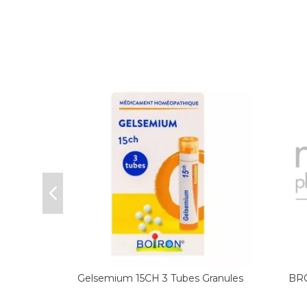
 70g
Gelsemium 15CH 3 Tubes Granules
BRO