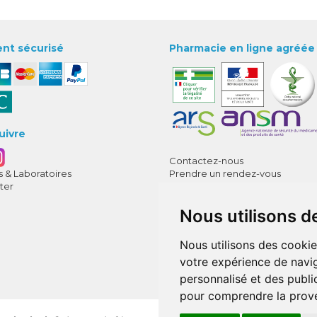
nt sécurisé
Pharmacie en ligne agréée
uivre
Contactez-nous
 & Laboratoires
Prendre un rendez-vous
ter
Déclarer un effet indésirable
CGV
Nous utilisons d
Mentions légales
Données personnelles
Cookies
Nous utilisons des cookie
Mes préférences Cookies
votre expérience de navig
Annuaire des pharmacies
personnalisé et des public
pour comprendre la prove