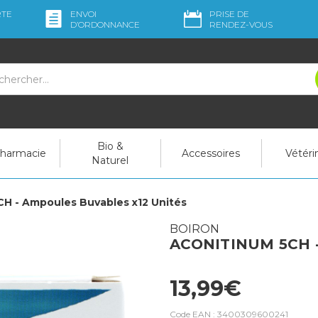
RTE
ENVOI
PRISE DE
D’ORDO
NNANCE
RENDEZ-VOUS
Bio &
pharmacie
Accessoires
Vétéri
Naturel
H - Ampoules Buvables x12 Unités
BOIRON
ACONITINUM 5CH - 
13,99€
Code EAN :
3400309600241