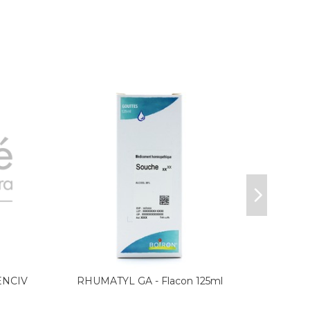
ENCIV
RHUMATYL GA - Flacon 125ml
HOM