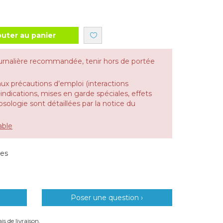
outer au panier
urnalière recommandée, tenir hors de portée
aux précautions d’emploi (interactions
dications, mises en garde spéciales, effets
 posologie sont détaillées par la notice du
able
les
Poser une question ›
is de livraison.