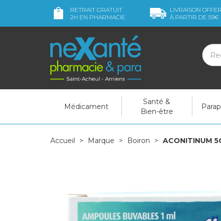
RETRAIT GRATUIT
LIVRAISON OFFE
2H
EN PHARMACIE
À PARTIR DE
59€
Santé &
Médicament
Para
Bien-être
Accueil
Marque
Boiron
ACONITINUM 5C