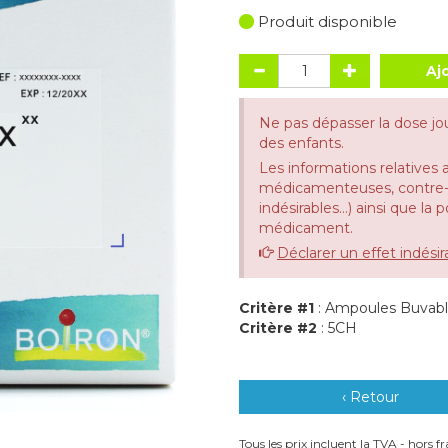
Produit disponible
Aj
Ne pas dépasser la dose jo
des enfants.
Les informations relatives 
médicamenteuses, contre-in
indésirables...) ainsi que la
médicament.
Déclarer un effet indésir
Critère #1
: Ampoules Buvab
Critère #2
: 5CH
‹ Retour
Tous les prix incluent la TVA - hors fra