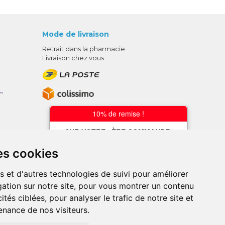
Mode de livraison
Retrait dans la pharmacie
Livraison chez vous
10% de remise !
SUR VOTRE 1ÈRE COMMANDE*
AVEC LE CODE
es cookies
BIENVENUE10
s et d'autres technologies de suivi pour améliorer
* sans minimum d'achat , hors
ation sur notre site, pour vous montrer un contenu
médicaments et produits en offre,
utilisez le code au moment de la
ités ciblées, pour analyser le trafic de notre site et
validation du panier afin que la remise
nance de nos visiteurs.
soit prise en compte.