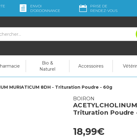
RTE
ENVOI
PRISE DE
D’ORDO
NNANCE
RENDEZ-VOUS
Bio &
pharmacie
Accessoires
Vétéri
Naturel
M MURIATICUM 8DH - Trituration Poudre - 60g
BOIRON
ACETYLCHOLINUM
Trituration Poudre 
18,99€