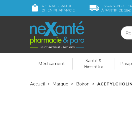
RETRAIT GRATUIT
LIVRAISON OFFE
2H
EN PHARMACIE
À PARTIR DE
59€
Santé &
Médicament
Para
Bien-être
Accueil
Marque
Boiron
ACETYLCHOLINU