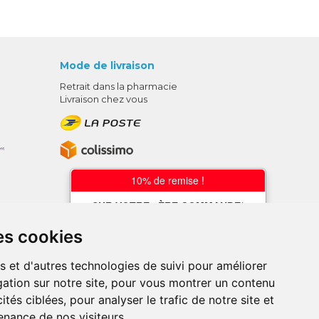
Mode de livraison
Retrait dans la pharmacie
Livraison chez vous
10% de remise !
SUR VOTRE 1ÈRE COMMANDE*
AVEC LE CODE
es cookies
BIENVENUE10
s et d'autres technologies de suivi pour améliorer
* sans minimum d'achat , hors
ation sur notre site, pour vous montrer un contenu
médicaments et produits en offre,
utilisez le code au moment de la
ités ciblées, pour analyser le trafic de notre site et
validation du panier afin que la remise
nance de nos visiteurs.