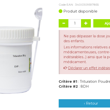
Code EAN :
3400309597855
Produit disponible
Aj
Ne pas dépasser la dose jo
des enfants.
Les informations relatives 
médicamenteuses, contre-in
indésirables...) ainsi que la
médicament.
Déclarer un effet indésir
Critère #1
: Trituration Poudr
Critère #2
: 8DH
‹ Retour