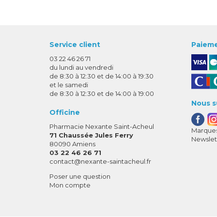
Service client
Paieme
03 22 46 26 71
du lundi au vendredi
de 8:30 à 12:30 et de 14:00 à 19:30
et le samedi
de 8:30 à 12:30 et de 14:00 à 19:00
Nous s
Officine
Pharmacie Nexante Saint-Acheul
Marques
71 Chaussée Jules Ferry
Newslet
80090 Amiens
03 22 46 26 71
-
-
contact
@
nexante-saintacheul.fr
Poser une question
Mon compte