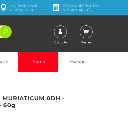
MA
PHARMACIE
DÉCOUVREZ
TOUTES
03 22 46 26 71
NOS ACTUALITÉS
Compte
Panier
naire
Promo
Marques
 MURIATICUM 8DH -
- 60g