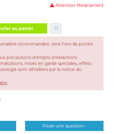
Attention Médicament
outer au panier
urnalière recommandée, tenir hors de portée
aux précautions d’emploi (interactions
dications, mises en garde spéciales, effets
 posologie sont détaillées par la notice du
able
e
Poser une question ›