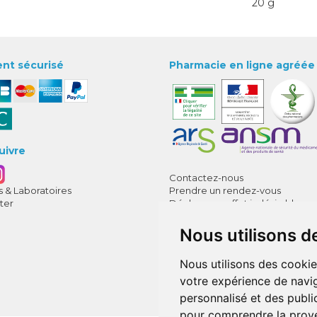
20 g
nt sécurisé
Pharmacie en ligne agréée
uivre
Contactez-nous
 & Laboratoires
Prendre un rendez-vous
ter
Déclarer un effet indésirable
CGV
Mentions légales
Nous utilisons d
Données personnelles
Cookies
Nous utilisons des cookie
Mes préférences Cookies
votre expérience de navig
Annuaire des pharmacies
personnalisé et des public
pour comprendre la prove