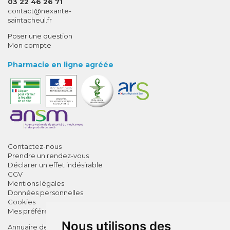
03 22 46 26 71
-
-
contact
@
nexante-
saintacheul.fr
Poser une question
Mon compte
Pharmacie en ligne agréée
Contactez-nous
Prendre un rendez-vous
Déclarer un effet indésirable
CGV
Mentions légales
Données personnelles
Cookies
Mes préférences Cookies
Nous utilisons des
Annuaire des pharmacies