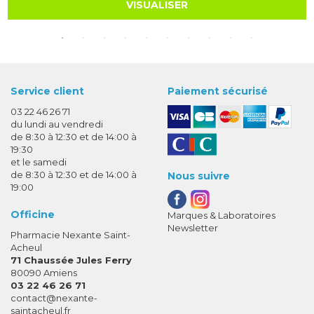
VISUALISER
Service client
Paiement sécurisé
03 22 46 26 71
du lundi au vendredi
de 8:30 à 12:30 et de 14:00 à
19:30
et le samedi
de 8:30 à 12:30 et de 14:00 à
Nous suivre
19:00
Officine
Marques & Laboratoires
Newsletter
Pharmacie Nexante Saint-
Acheul
71 Chaussée Jules Ferry
80090 Amiens
03 22 46 26 71
-
-
contact
@
nexante-
saintacheul.fr