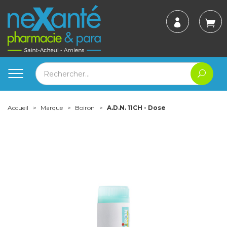
Accueil
Marque
Boiron
A.D.N. 11CH - Dose