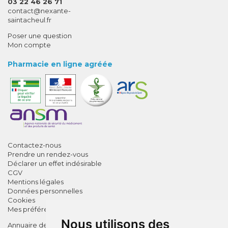
03 22 46 26 71
-
-
contact
@
nexante-
saintacheul.fr
Poser une question
Mon compte
Pharmacie en ligne agréée
Contactez-nous
Prendre un rendez-vous
Déclarer un effet indésirable
CGV
Mentions légales
Données personnelles
Cookies
Mes préférences Cookies
Nous utilisons des
Annuaire des pharmacies