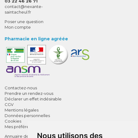
03 22 46 26 71
-
-
contact
@
nexante-
saintacheul.fr
Poser une question
Mon compte
Pharmacie en ligne agréée
Contactez-nous
Prendre un rendez-vous
Déclarer un effet indésirable
CGV
Mentions légales
Données personnelles
Cookies
Mes préférences Cookies
Nous utilisons des
Annuaire des pharmacies