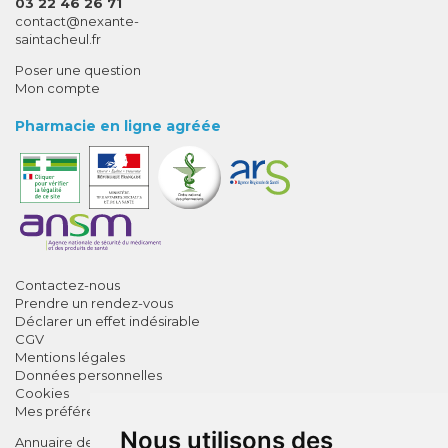
03 22 46 26 71
-
-
contact
@
nexante-
saintacheul.fr
Poser une question
Mon compte
Pharmacie en ligne agréée
Contactez-nous
Prendre un rendez-vous
Déclarer un effet indésirable
CGV
Mentions légales
Données personnelles
Cookies
Mes préférences Cookies
Nous utilisons des
Annuaire des pharmacies