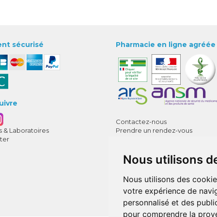
nt sécurisé
Pharmacie en ligne agréée
uivre
Contactez-nous
 & Laboratoires
Prendre un rendez-vous
ter
Déclarer un effet indésirable
CGV
Nous utilisons d
Mentions légales
Données personnelles
Cookies
Nous utilisons des cookie
Mes préférences Cookies
votre expérience de navig
Annuaire des pharmacies
personnalisé et des public
pour comprendre la prove