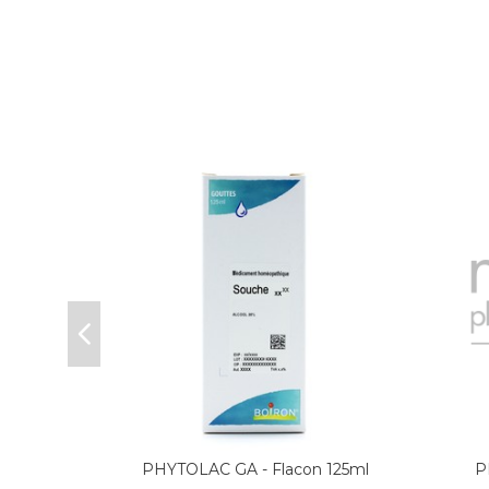
5ML
PHYTOLAC GA - Flacon 125ml
P