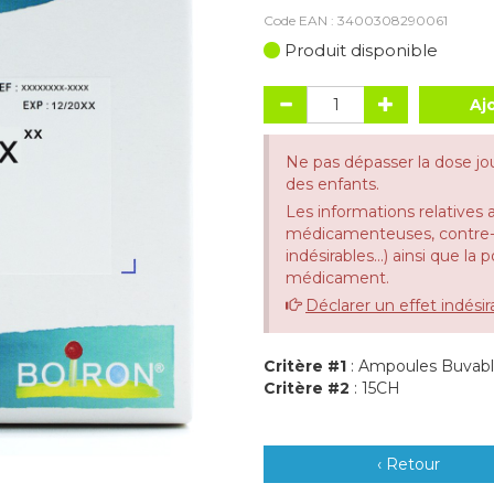
Code EAN :
3400308290061
Produit disponible
Aj
Ne pas dépasser la dose jo
des enfants.
Les informations relatives 
médicamenteuses, contre-in
indésirables...) ainsi que la
médicament.
Déclarer un effet indésir
Critère #1
: Ampoules Buvab
Critère #2
: 15CH
‹ Retour