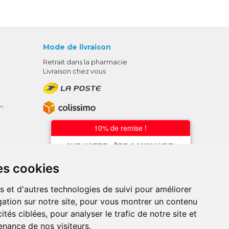
Mode de livraison
Retrait dans la pharmacie
Livraison chez vous
10% de remise !
SUR VOTRE 1ÈRE COMMANDE*
AVEC LE CODE
es cookies
BIENVENUE10
s et d'autres technologies de suivi pour améliorer
* sans minimum d'achat , hors
ation sur notre site, pour vous montrer un contenu
médicaments et produits en offre,
utilisez le code au moment de la
ités ciblées, pour analyser le trafic de notre site et
validation du panier afin que la remise
nance de nos visiteurs.