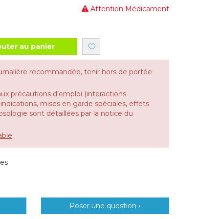
Attention Médicament
outer au panier
urnalière recommandée, tenir hors de portée
aux précautions d’emploi (interactions
dications, mises en garde spéciales, effets
 posologie sont détaillées par la notice du
able
les
Poser une question ›