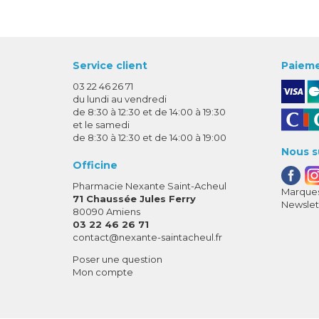
Service client
Paieme
03 22 46 26 71
du lundi au vendredi
de 8:30 à 12:30 et de 14:00 à 19:30
et le samedi
de 8:30 à 12:30 et de 14:00 à 19:00
Nous s
Officine
Pharmacie Nexante Saint-Acheul
Marques
71 Chaussée Jules Ferry
Newslet
80090 Amiens
03 22 46 26 71
-
-
contact
@
nexante-saintacheul.fr
Poser une question
Mon compte