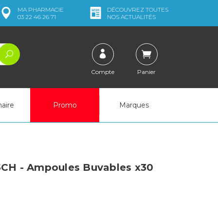
MA
PHARMACIE
DÉCOUVREZ
TOUTES
03 22 46 26 71
NOS ACTUALITÉS
Compte
Panier
naire
Promo
Marques
H - Ampoules Buvables x30