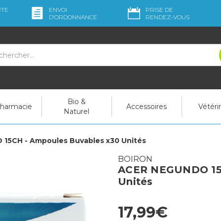
RTE
ENVOI
PRISE DE
D’ORDO
NNANCE
RENDEZ-VOUS
Bio &
pharmacie
Accessoires
Vétéri
Naturel
15CH - Ampoules Buvables x30 Unités
BOIRON
ACER NEGUNDO 15C
Unités
17,99€