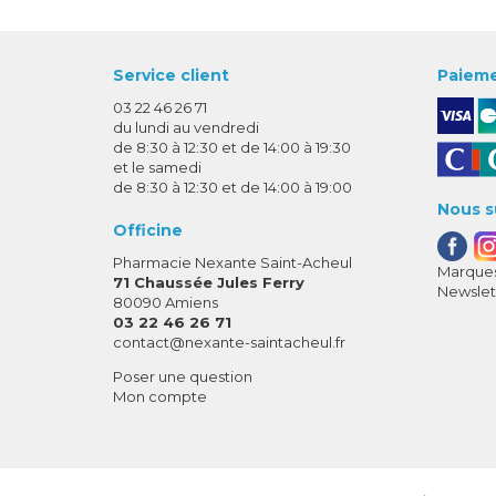
Service client
Paieme
03 22 46 26 71
du lundi au vendredi
de 8:30 à 12:30 et de 14:00 à 19:30
et le samedi
de 8:30 à 12:30 et de 14:00 à 19:00
Nous s
Officine
Pharmacie Nexante Saint-Acheul
Marques
71 Chaussée Jules Ferry
Newslet
80090 Amiens
03 22 46 26 71
-
-
contact
@
nexante-saintacheul.fr
Poser une question
Mon compte