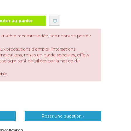
outer au panier
urnalière recommandée, tenir hors de portée
aux précautions d’emploi (interactions
dications, mises en garde spéciales, effets
 posologie sont détaillées par la notice du
able
Poser une question ›
is de livraison.