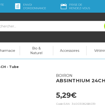
RTE
ENVOI
PRISE DE
D’ORDO
NNANCE
RENDEZ-VOUS
Bio &
pharmacie
Accessoires
Vétéri
Naturel
CH - Tube
BOIRON
ABSINTHIUM 24CH
5,29€
Code EAN :
3400308268039