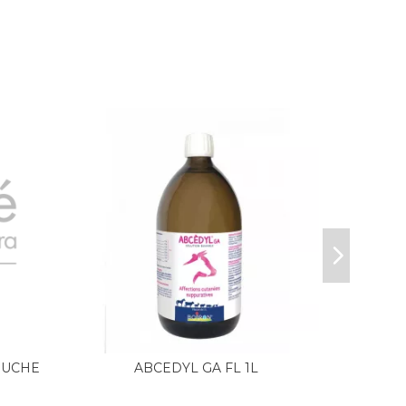
OUCHE
ABCEDYL GA FL 1L
HOMEO