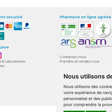
nt sécurisé
Pharmacie en ligne agréée
uivre
Contactez-nous
 & Laboratoires
Prendre un rendez-vous
ter
Déclarer un effet indésirable
CGV
Nous utilisons d
Mentions légales
Données personnelles
Cookies
Nous utilisons des cookie
Mes préférences Cookies
votre expérience de navig
Annuaire des pharmacies
personnalisé et des public
pour comprendre la prove