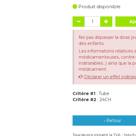
Produit disponible
Aj
Ne pas dépasser la dose jo
des enfants.
Les informations relatives 
médicamenteuses, contre-in
indésirables...) ainsi que la
médicament.
Déclarer un effet indésir
Critère #1
: Tube
Critère #2
: 24CH
‹ Retour
Tous les prix incluent la TVA - hors fra