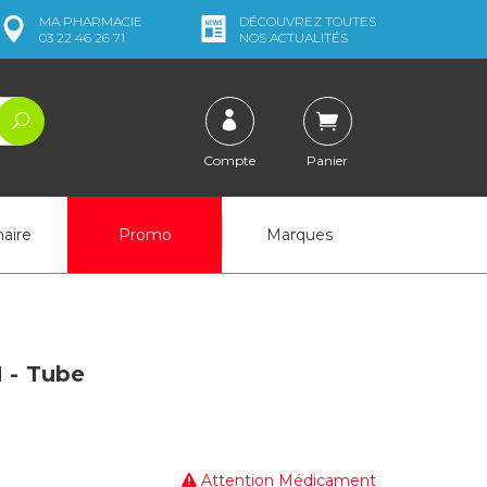
MA
PHARMACIE
DÉCOUVREZ
TOUTES
03 22 46 26 71
NOS ACTUALITÉS
Compte
Panier
naire
Promo
Marques
 - Tube
Attention Médicament