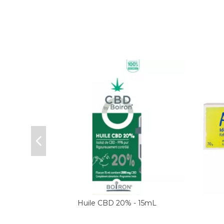
 g
Huile CBD 20% - 15mL