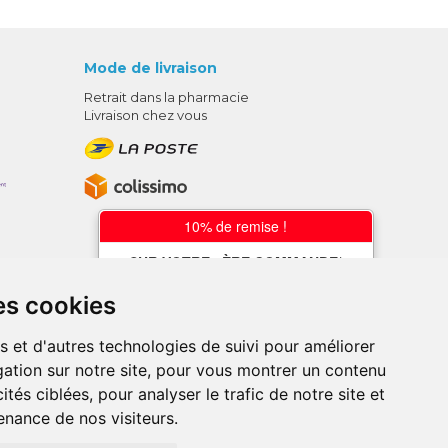
Mode de livraison
Retrait dans la pharmacie
Livraison chez vous
10% de remise !
SUR VOTRE 1ÈRE COMMANDE*
AVEC LE CODE
es cookies
BIENVENUE10
s et d'autres technologies de suivi pour améliorer
* sans minimum d'achat , hors
ation sur notre site, pour vous montrer un contenu
médicaments et produits en offre,
utilisez le code au moment de la
ités ciblées, pour analyser le trafic de notre site et
validation du panier afin que la remise
nance de nos visiteurs.
soit prise en compte.