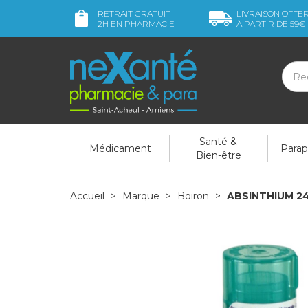
RETRAIT GRATUIT
LIVRAISON OFFE
2H
EN PHARMACIE
À PARTIR DE
59€
Santé &
Médicament
Para
Bien-être
Accueil
Marque
Boiron
ABSINTHIUM 24