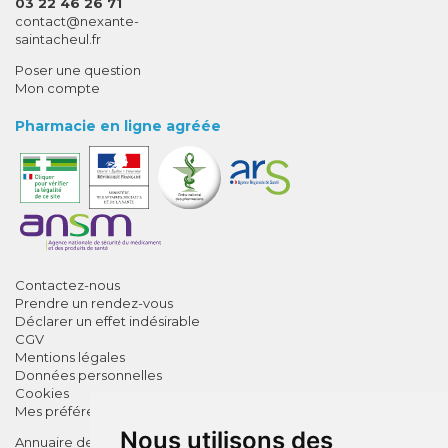
03 22 46 26 71
-
-
contact
@
nexante-
saintacheul.fr
Poser une question
Mon compte
Pharmacie en ligne agréée
Contactez-nous
Prendre un rendez-vous
Déclarer un effet indésirable
CGV
Mentions légales
Données personnelles
Cookies
Mes préférences Cookies
Nous utilisons des
Annuaire des pharmacies