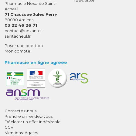
Newsletter
Pharmacie Nexante Saint-
Acheul
71 Chaussée Jules Ferry
80090 Amiens
03 22 46 26 71
-
-
contact
@
nexante-
saintacheul.fr
Poser une question
Mon compte
Pharmacie en ligne agréée
Contactez-nous
Prendre un rendez-vous
Déclarer un effet indésirable
CGV
Mentions légales