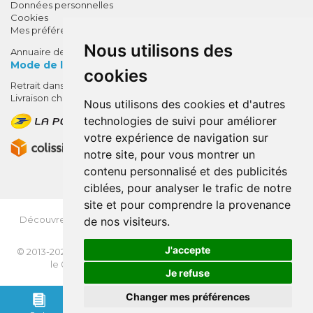
Données personnelles
Cookies
Mes préférences Cookies
Nous utilisons des
Annuaire des pharmacies
Mode de livraison
cookies
Retrait dans la pharmacie
10% de remise !
Livraison chez vous
Nous utilisons des cookies et d'autres
SUR VOTRE 1ÈRE COMMANDE*
technologies de suivi pour améliorer
AVEC LE CODE
votre expérience de navigation sur
BIENVENUE10
notre site, pour vous montrer un
contenu personnalisé et des publicités
* sans minimum d'achat , hors
ciblées, pour analyser le trafic de notre
médicaments et produits en offre,
site et pour comprendre la provenance
utilisez le code au moment de la
validation du panier afin que la
Découvrez
OrdoFlash.fr
(MonOrdo.fr)
: Un nouveau service
de nos visiteurs.
de dépôt d’ordonnance en ligne.
remise soit prise en compte.
J'accepte
© 2013-2026
NEXANTÉ
- Tous droits réservés - Page mise à jour
le 03/08/2026 -
Apotekisto, pharmacie en ligne
Je refuse
VOTRE REMISE
Changer mes préférences