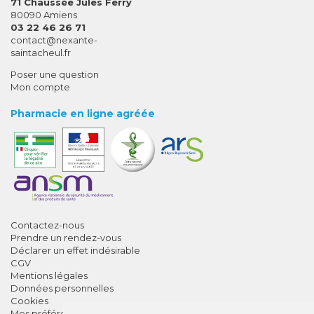
71 Chaussée Jules Ferry
80090 Amiens
03 22 46 26 71
-
-
contact
@
nexante-
saintacheul.fr
Poser une question
Mon compte
Pharmacie en ligne agréée
Contactez-nous
Prendre un rendez-vous
Déclarer un effet indésirable
CGV
Mentions légales
Données personnelles
Cookies
Mes préférences Cookies