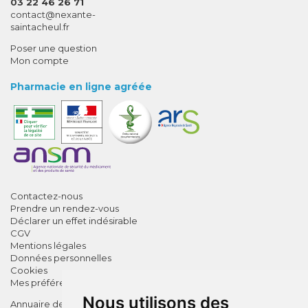
03 22 46 26 71
-
-
contact
@
nexante-
saintacheul.fr
Poser une question
Mon compte
Pharmacie en ligne agréée
Contactez-nous
Prendre un rendez-vous
Déclarer un effet indésirable
CGV
Mentions légales
Données personnelles
Cookies
Mes préférences Cookies
Nous utilisons des
Annuaire des pharmacies