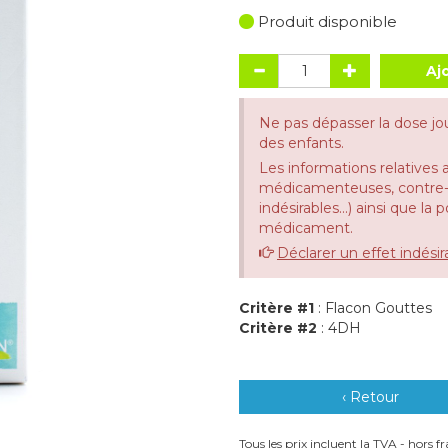
Produit disponible
Aj
Ne pas dépasser la dose jo
des enfants.
Les informations relatives 
médicamenteuses, contre-in
indésirables...) ainsi que la
médicament.
Déclarer un effet indésir
Critère #1
: Flacon Gouttes
Critère #2
: 4DH
‹ Retour
Tous les prix incluent la TVA - hors fra