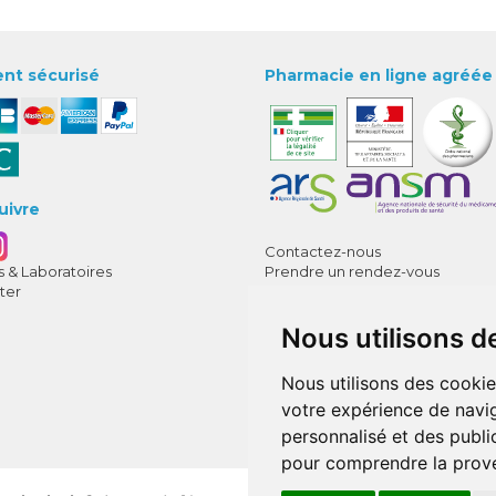
nt sécurisé
Pharmacie en ligne agréée
uivre
Contactez-nous
 & Laboratoires
Prendre un rendez-vous
ter
Déclarer un effet indésirable
CGV
Nous utilisons d
Mentions légales
Données personnelles
Cookies
Nous utilisons des cookie
Mes préférences Cookies
votre expérience de navig
Annuaire des pharmacies
personnalisé et des public
pour comprendre la prove