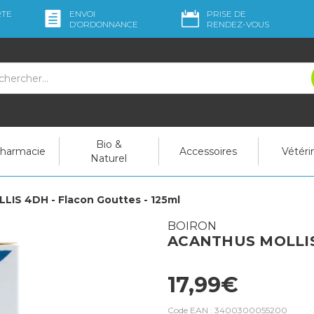
RTE
ENVOI
PRISE DE
D’ORDO
NNANCE
RENDEZ-VOUS
Bio &
pharmacie
Accessoires
Vétéri
Naturel
IS 4DH - Flacon Gouttes - 125ml
BOIRON
ACANTHUS MOLLIS 4
17,99€
Code EAN :
3400300055200