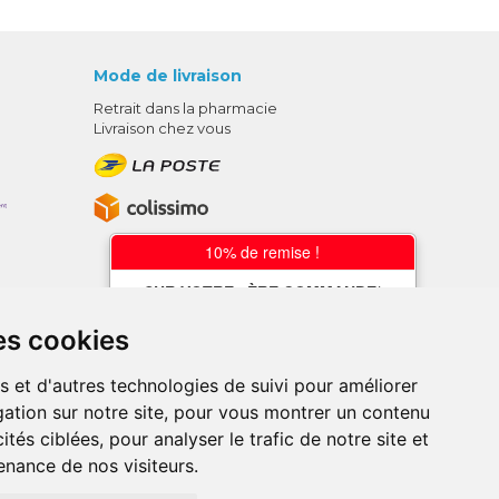
Mode de livraison
Retrait dans la pharmacie
Livraison chez vous
10% de remise !
SUR VOTRE 1ÈRE COMMANDE*
AVEC LE CODE
es cookies
BIENVENUE10
s et d'autres technologies de suivi pour améliorer
* sans minimum d'achat , hors
ation sur notre site, pour vous montrer un contenu
médicaments et produits en offre,
utilisez le code au moment de la
ités ciblées, pour analyser le trafic de notre site et
validation du panier afin que la remise
nance de nos visiteurs.
soit prise en compte.