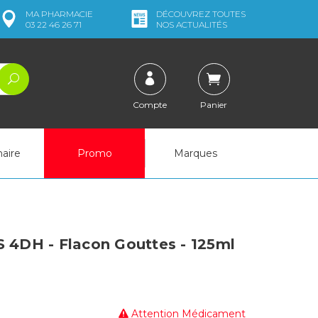
MA
PHARMACIE
DÉCOUVREZ
TOUTES
03 22 46 26 71
NOS ACTUALITÉS
Compte
Panier
naire
Promo
Marques
DH - Flacon Gouttes - 125ml
Attention Médicament