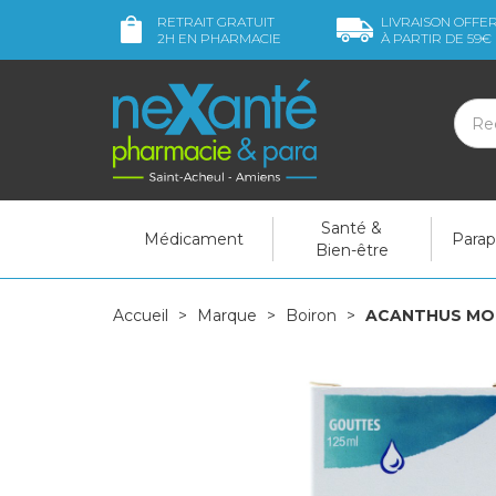
RETRAIT GRATUIT
LIVRAISON OFFE
2H
EN PHARMACIE
À PARTIR DE
59€
Santé &
Médicament
Para
Bien-être
Accueil
Marque
Boiron
ACANTHUS MOLL