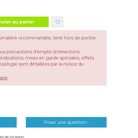
outer au panier
urnalière recommandée, tenir hors de portée
aux précautions d’emploi (interactions
dications, mises en garde spéciales, effets
 posologie sont détaillées par la notice du
able
Poser une question ›
is de livraison.