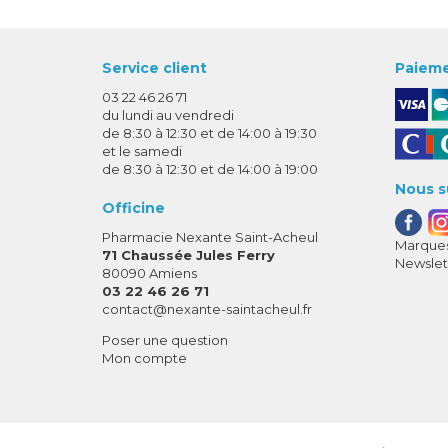
Service client
Paieme
03 22 46 26 71
du lundi au vendredi
de 8:30 à 12:30 et de 14:00 à 19:30
et le samedi
de 8:30 à 12:30 et de 14:00 à 19:00
Nous s
Officine
Pharmacie Nexante Saint-Acheul
Marques
71 Chaussée Jules Ferry
Newslet
80090 Amiens
03 22 46 26 71
-
-
contact
@
nexante-saintacheul.fr
Poser une question
Mon compte