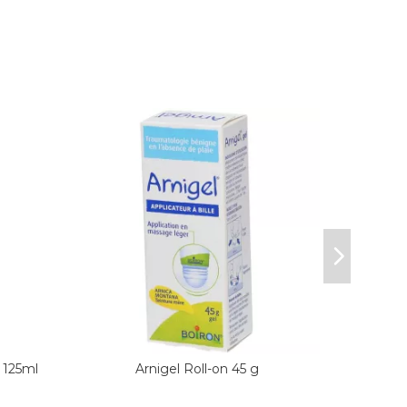
125ml
Arnigel Roll-on 45 g
Hu