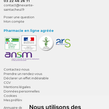
03 22 46 26 71
-
-
contact
@
nexante-
saintacheul.fr
Poser une question
Mon compte
Pharmacie en ligne agréée
Contactez-nous
Prendre un rendez-vous
Déclarer un effet indésirable
CGV
Mentions légales
Données personnelles
Cookies
Mes préférences Cookies
Nous utilisons des
Annuaire des pharmacies