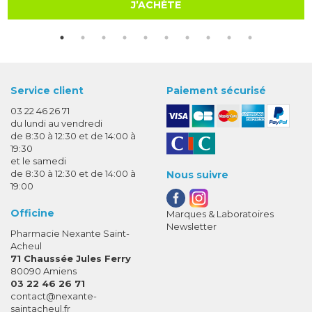
J’ACHÈTE
Service client
Paiement sécurisé
03 22 46 26 71
du lundi au vendredi
de 8:30 à 12:30 et de 14:00 à
19:30
et le samedi
de 8:30 à 12:30 et de 14:00 à
Nous suivre
19:00
Officine
Marques & Laboratoires
Newsletter
Pharmacie Nexante Saint-
Acheul
71 Chaussée Jules Ferry
80090 Amiens
03 22 46 26 71
-
-
contact
@
nexante-
saintacheul.fr