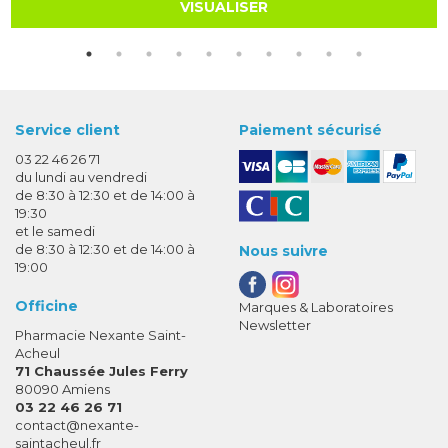
VISUALISER
Service client
Paiement sécurisé
03 22 46 26 71
du lundi au vendredi
de 8:30 à 12:30 et de 14:00 à
19:30
et le samedi
de 8:30 à 12:30 et de 14:00 à
Nous suivre
19:00
Officine
Marques & Laboratoires
Newsletter
Pharmacie Nexante Saint-
Acheul
71 Chaussée Jules Ferry
80090 Amiens
03 22 46 26 71
-
-
contact
@
nexante-
saintacheul.fr